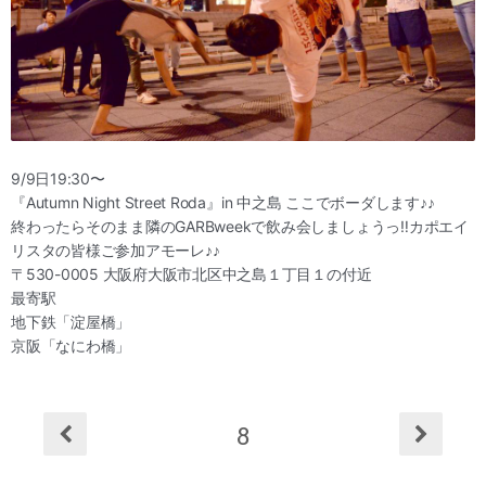
9/9日19:30〜
『Autumn Night Street Roda』in 中之島 ここでボーダします♪♪
終わったらそのまま隣のGARBweekで飲み会しまし
ょうっ‼︎カポエイ
リスタの皆様ご参加アモーレ♪♪
〒530-0005 大阪府大阪市北区中之島１丁目１の付近
最寄駅
地下鉄「淀屋橋」
京阪「なにわ橋」
8