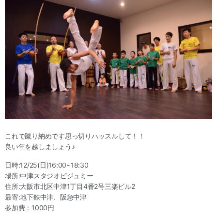
これで蹴り納めです思っ切りハッスルして！！
良い年を越しましょう♪
日時:12/25(日)16:00~18:30
場所:中津スタジオビジュミー
住所:大阪市北区中津1丁目4番2号三楽ビル2
最寄:地下鉄中津、阪急中津
参加費：1000円