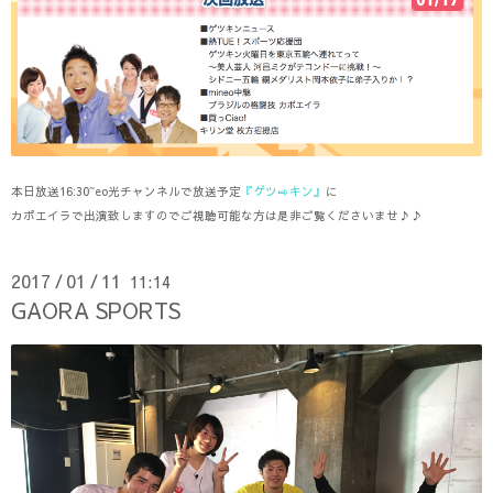
本日放送16:30~eo光チャンネルで放送予定
『ゲツ⇨キン』
に
カポエイラで出演致しますのでご視聴可能な方は是非ご覧くださいませ♪♪
2017
01
11
11:14
/
/
GAORA SPORTS