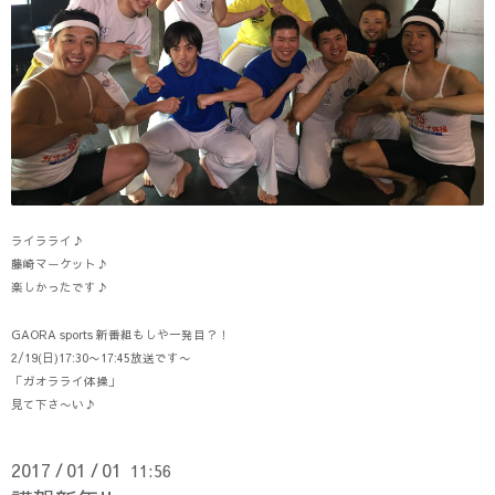
ライラライ♪
藤崎マーケット♪
楽しかったです♪
GAORA sports 新番組もしや一発目？！
2/19(日)17:30〜17:45放送です〜
「ガオラライ体操」
見て下さ〜い♪
2017
01
01
11:56
/
/