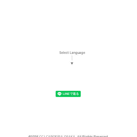
Select Language
▼
©2026
CCJ.CAPOEIRA OSAKA
. All Rights Reserved.