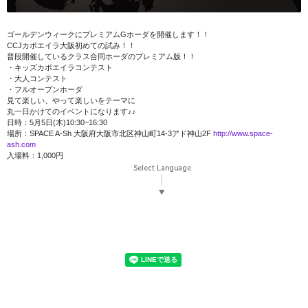
ゴールデンウィークにプレミアムGホーダを開催します！！
CCJカポエイラ大阪初めての試み！！
普段開催しているクラス合同ホーダのプレミアム版！！
・キッズカポエイラコンテスト
・大人コンテスト
・フルオープンホーダ
見て楽しい、やって楽しいをテーマに
丸一日かけてのイベントになります♪♪
日時：5月5日(木)10:30~16:30
場所：SPACE A-Sh 大阪府大阪市北区神山町14-3アド神山2F
htt
p://www.space-
ash.com
入場料：1,000円
Select Language
▼